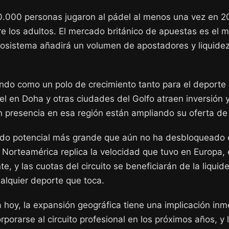
.000 personas jugaron al pádel al menos una vez en 202
e los adultos. El mercado británico de apuestas es el 
osistema añadirá un volumen de apostadores y liquidez 
ndo como un polo de crecimiento tanto para el deporte
l en Doha y otras ciudades del Golfo atraen inversión y
 presencia en esa región están ampliando su oferta de
do potencial más grande que aún no ha desbloqueado e
 Norteamérica replica la velocidad que tuvo en Europa,
e, y las cuotas del circuito se beneficiarán de la liqui
alquier deporte que toca.
 hoy, la expansión geográfica tiene una implicación in
rporarse al circuito profesional en los próximos años, y