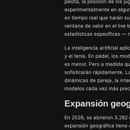
pelota, la posición de los j
experimentalmente en algun
en tiempo real que harán su
ventana de valor en el live
estadísticas específicas —
La inteligencia artificial a
y el tenis. En pádel, los m
es menor. Pero a medida qu
sofisticarán rápidamente. L
dinámicas de pareja, la int
modelos cada vez más prec
Expansión geog
En 2026, se abrieron 3.282 
expansión geográfica tiene