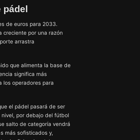
 pádel
es de euros para 2033.
a creciente por una razón
porte arrastra
ido que alimenta la base de
encia significa más
a los operadores para
que el pádel pasará de ser
ivel, por debajo del fútbol
se salto de categoría vendrá
 más sofisticados y,