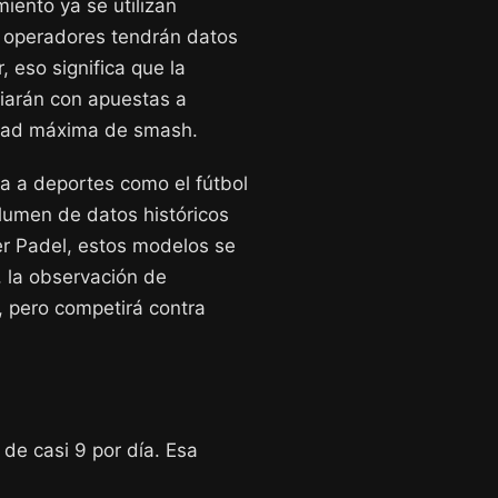
miento ya se utilizan
s operadores tendrán datos
 eso significa que la
liarán con apuestas a
idad máxima de smash.
cta a deportes como el fútbol
olumen de datos históricos
r Padel, estos modelos se
, la observación de
, pero competirá contra
de casi 9 por día. Esa