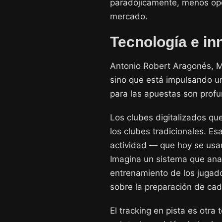
paradójicamente, menos opor
mercado.
Tecnología e in
Antonio Robert Aragonés, Ma
sino que está impulsando un
para las apuestas son prof
Los clubes digitalizados qu
los clubes tradicionales. Es
actividad — que hoy se usa
Imagina un sistema que anal
entrenamiento de los jugado
sobre la preparación de ca
El tracking en pista es otra