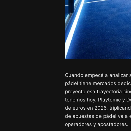
Cuando empecé a analizar ap
pádel tiene mercados dedic
proyecto esa trayectoria ci
tenemos hoy. Playtomic y De
de euros en 2026, triplicand
de apuestas de pádel va a 
operadores y apostadores.