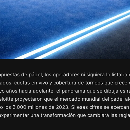
uestas de pádel, los operadores ni siquiera lo listaba
ados, cuotas en vivo y cobertura de torneos que crece
nco años hacia adelante, el panorama que se dibuja es r
loitte proyectaron que el mercado mundial del pádel al
o los 2.000 millones de 2023. Si esas cifras se acercan
experimentar una transformación que cambiará las regl