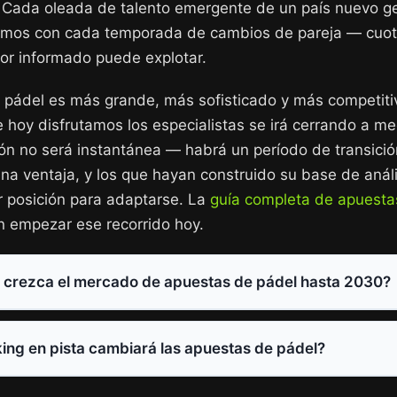
. Cada oleada de talento emergente de un país nuevo g
tamos con cada temporada de cambios de pareja — cuot
dor informado puede explotar.
e pádel es más grande, más sofisticado y más competiti
 hoy disfrutamos los especialistas se irá cerrando a m
n no será instantánea — habrá un período de transició
a ventaja, y los que hayan construido su base de anál
r posición para adaptarse. La
guía completa de apuesta
n empezar ese recorrido hoy.
 crezca el mercado de apuestas de pádel hasta 2030?
king en pista cambiará las apuestas de pádel?