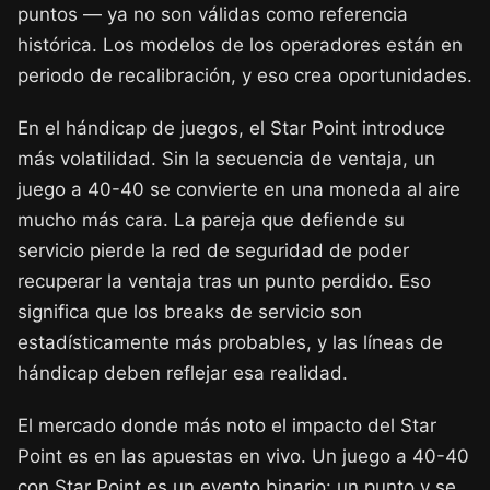
puntos — ya no son válidas como referencia
histórica. Los modelos de los operadores están en
periodo de recalibración, y eso crea oportunidades.
En el hándicap de juegos, el Star Point introduce
más volatilidad. Sin la secuencia de ventaja, un
juego a 40-40 se convierte en una moneda al aire
mucho más cara. La pareja que defiende su
servicio pierde la red de seguridad de poder
recuperar la ventaja tras un punto perdido. Eso
significa que los breaks de servicio son
estadísticamente más probables, y las líneas de
hándicap deben reflejar esa realidad.
El mercado donde más noto el impacto del Star
Point es en las apuestas en vivo. Un juego a 40-40
con Star Point es un evento binario: un punto y se