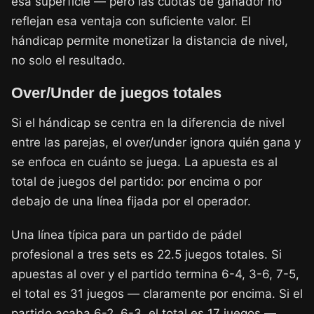
esa superficie — pero las cuotas de ganador no
reflejan esa ventaja con suficiente valor. El
hándicap permite monetizar la distancia de nivel,
no solo el resultado.
Over/Under de juegos totales
Si el hándicap se centra en la diferencia de nivel
entre las parejas, el over/under ignora quién gana y
se enfoca en cuánto se juega. La apuesta es al
total de juegos del partido: por encima o por
debajo de una línea fijada por el operador.
Una línea típica para un partido de pádel
profesional a tres sets es 22.5 juegos totales. Si
apuestas al over y el partido termina 6-4, 3-6, 7-5,
el total es 31 juegos — claramente por encima. Si el
partido acaba 6-2, 6-3, el total es 17 juegos —