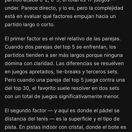
under. Parece directo, y lo es, pero la complejidad
está en evaluar qué factores empujan hacia un
partido largo o corto.
El primer factor es el nivel relativo de las parejas.
Cuando dos parejas del top 5 se enfrentan, los
partidos tienden a ser más largos porque ninguna
domina con claridad. Las diferencias se resuelven
en juegos apretados, tie-breaks y terceros sets.
Pero cuando una pareja del top 5 juega contra una
del top 30, el favorito suele resolver en dos sets
con un total de juegos significativamente menor.
El segundo factor — y aquí es donde el pádel se
distancia del tenis — es la superficie y el tipo de
pista. En pistas indoor con cristal, donde el bote es