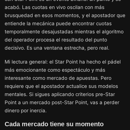
acabó. Las cuotas en vivo oscilan con más
brusquedad en esos momentos, y el apostador que
entiende la mecánica puede encontrar cuotas
temporalmente desajustadas mientras el algoritmo
del operador procesa el resultado del punto
decisivo. Es una ventana estrecha, pero real.
Mi lectura general: el Star Point ha hecho el pádel
más emocionante como espectáculo y más
interesante como mercado de apuestas. Pero
requiere que el apostador actualice sus modelos
mentales. Si sigues aplicando criterios pre-Star
Point a un mercado post-Star Point, vas a perder
dinero por inercia.
Cada mercado tiene su momento