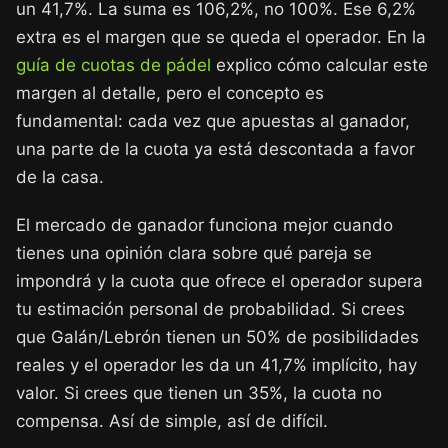
un 41,7%. La suma es 106,2%, no 100%. Ese 6,2%
extra es el margen que se queda el operador. En la
guía de cuotas de pádel
explico cómo calcular este
margen al detalle, pero el concepto es
fundamental: cada vez que apuestas al ganador,
una parte de la cuota ya está descontada a favor
de la casa.
El mercado de ganador funciona mejor cuando
tienes una opinión clara sobre qué pareja se
impondrá y la cuota que ofrece el operador supera
tu estimación personal de probabilidad. Si crees
que Galán/Lebrón tienen un 50% de posibilidades
reales y el operador les da un 41,7% implícito, hay
valor. Si crees que tienen un 35%, la cuota no
compensa. Así de simple, así de difícil.