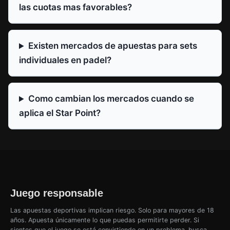
las cuotas mas favorables?
Existen mercados de apuestas para sets
individuales en padel?
Como cambian los mercados cuando se
aplica el Star Point?
Juego responsable
Las apuestas deportivas implican riesgo. Solo para mayores de 18
años. Apuesta únicamente lo que puedas permitirte perder. Si
sientes que el juego se está convirtiendo en un problema, busca