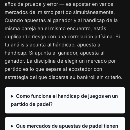
años de prueba y error — es apostar en varios
mercados del mismo partido simultáneamente.
Cuando apuestas al ganador y al hándicap de la
misma pareja en el mismo encuentro, estás
duplicando riesgo con una correlación altísima. Si
tu análisis apunta al hándicap, apuesta al
hándicap. Si apunta al ganador, apuesta al
ganador. La disciplina de elegir un mercado por
partido es lo que separa al apostador con
estrategia del que dispersa su bankroll sin criterio.
Como funciona el handicap de juegos en un
partido de padel?
Que mercados de apuestas de padel tienen