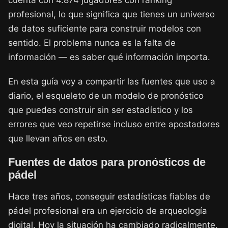
cuenta con 4.874 jugadores con ranking
profesional, lo que significa que tienes un universo
de datos suficiente para construir modelos con
sentido. El problema nunca es la falta de
información — es saber qué información importa.
En esta guía voy a compartir las fuentes que uso a
diario, el esqueleto de un modelo de pronóstico
que puedes construir sin ser estadístico y los
errores que veo repetirse incluso entre apostadores
que llevan años en esto.
Fuentes de datos para pronósticos de
pádel
Hace tres años, conseguir estadísticas fiables de
pádel profesional era un ejercicio de arqueología
digital. Hoy la situación ha cambiado radicalmente,