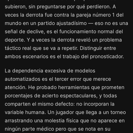
subieron, sin preguntarse por qué perdieron. A
veces la derrota fue contra la pareja número 1 del
mundo en un partido ajustadísimo — eso no es una
señal de declive, es el funcionamiento normal del
deporte. Y a veces la derrota reveló un problema
táctico real que se va a repetir. Distinguir entre
ambos escenarios es el trabajo del pronosticador.
La dependencia excesiva de modelos
automatizados es el tercer error que merece
atención. He probado herramientas que prometen
porcentajes de acierto espectaculares, y todas
comparten el mismo defecto: no incorporan la
variable humana. Un jugador que llega a un torneo
arrastrando una molestia física que no aparece en
ningún parte médico pero que se nota en su