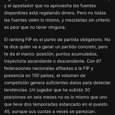
y el apostador que no aprovecha las fuentes
disponibles está regalando dinero. Pero no todas
las fuentes valen lo mismo, y mezclarlas sin criterio
es peor que no tener ninguna.
El ranking FIP es el punto de partida obligatorio. No
te dice quién va a ganar un partido concreto, pero
te da el marco: posición, puntos acumulados,
trayectoria ascendente o descendente. Con 87
federaciones nacionales afiliadas a la FIP y
presencia en 150 países, el volumen de
competición genera suficientes datos para detectar
tendencias. Un jugador que ha subido 30
posiciones en seis meses no es lo mismo que uno
que lleva dos temporadas estancado en el puesto
45, aunque sus cuotas a veces se parezcan.