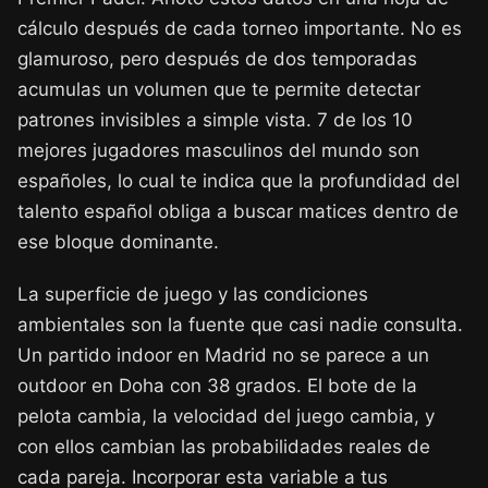
cálculo después de cada torneo importante. No es
glamuroso, pero después de dos temporadas
acumulas un volumen que te permite detectar
patrones invisibles a simple vista. 7 de los 10
mejores jugadores masculinos del mundo son
españoles, lo cual te indica que la profundidad del
talento español obliga a buscar matices dentro de
ese bloque dominante.
La superficie de juego y las condiciones
ambientales son la fuente que casi nadie consulta.
Un partido indoor en Madrid no se parece a un
outdoor en Doha con 38 grados. El bote de la
pelota cambia, la velocidad del juego cambia, y
con ellos cambian las probabilidades reales de
cada pareja. Incorporar esta variable a tus