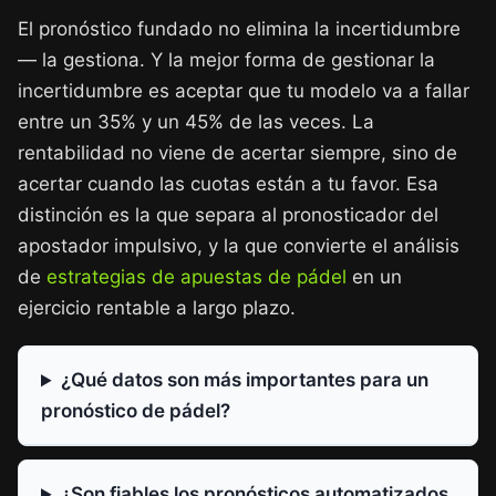
El pronóstico fundado no elimina la incertidumbre
— la gestiona. Y la mejor forma de gestionar la
incertidumbre es aceptar que tu modelo va a fallar
entre un 35% y un 45% de las veces. La
rentabilidad no viene de acertar siempre, sino de
acertar cuando las cuotas están a tu favor. Esa
distinción es la que separa al pronosticador del
apostador impulsivo, y la que convierte el análisis
de
estrategias de apuestas de pádel
en un
ejercicio rentable a largo plazo.
¿Qué datos son más importantes para un
pronóstico de pádel?
¿Son fiables los pronósticos automatizados