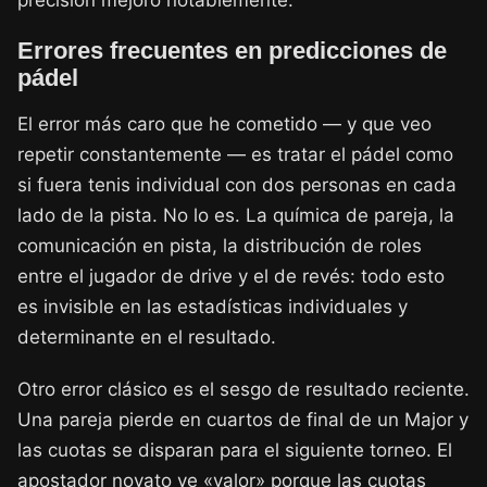
precisión mejoró notablemente.
Errores frecuentes en predicciones de
pádel
El error más caro que he cometido — y que veo
repetir constantemente — es tratar el pádel como
si fuera tenis individual con dos personas en cada
lado de la pista. No lo es. La química de pareja, la
comunicación en pista, la distribución de roles
entre el jugador de drive y el de revés: todo esto
es invisible en las estadísticas individuales y
determinante en el resultado.
Otro error clásico es el sesgo de resultado reciente.
Una pareja pierde en cuartos de final de un Major y
las cuotas se disparan para el siguiente torneo. El
apostador novato ve «valor» porque las cuotas