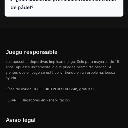
de pádel?
Juego responsable
Las apuestas deportivas implican riesgo. Solo para mayores de 18
años. Apuesta únicamente lo que puedas permitirte perder. Si
sientes que el juego se está convirtiendo en un problema, busca
ayuda.
Línea de ayuda DGOJ:
900 200 999
(24h, gratuita)
FEJAR — Jugadores en Rehabilitación
Aviso legal