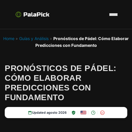
Home
»
Guías y Análisis
»
Pronósticos de Pádel: Cómo Elaborar
Predicciones con Fundamento
PRONÓSTICOS DE PÁDEL:
CÓMO ELABORAR
PREDICCIONES CON
FUNDAMENTO
Updated agosto 2026
18+